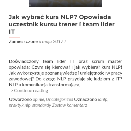
Jak wybrać kurs NLP? Opowiada
uczestnik kursu trener i team lider
IT
Zamieszczone
6 maja 2017
Doświadczony team lider IT oraz scrum master
opowiada: Czym się kierował i jak wybierał kurs NLP!
Jak wykorzystuje poznaną wiedzę i umiejętności w pracy
zawodowej? Do czego NLP przydaje się ludziom z IT?
NLP a komunikacja transformująca,
Jak
-> Continue reading
wybrać
Utworzono
opinie
,
Uncategorized
Oznaczono
ianlp
,
kurs
praktyk nlp
,
standardy
Zostaw komentarz
NLP?
Opowiada
uczestnik
kursu
Nawigacja
trener