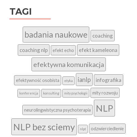
TAGI
badania naukowe
coaching
coaching nlp
efekt kameleona
efekt echo
efektywna komunikacja
ianlp
infografika
efektywność osobista
etyka
mity rozwoju
konferencja
konsulting
mity psychologii
NLP
neurolingwistyczna psychoterapia
NLP bez sciemy
odzwierciedlenie
nlpt