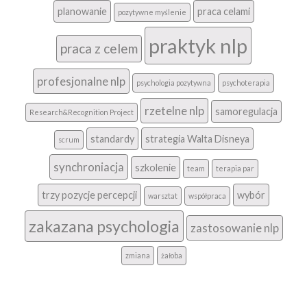
planowanie
praca celami
pozytywne myślenie
praktyk nlp
praca z celem
profesjonalne nlp
psychologia pozytywna
psychoterapia
rzetelne nlp
samoregulacja
Research&Recognition Project
standardy
strategia Walta Disneya
scrum
synchroniacja
szkolenie
team
terapia par
trzy pozycje percepcji
wybór
warsztat
współpraca
zakazana psychologia
zastosowanie nlp
zmiana
żałoba