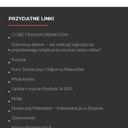
PRZYDATNE LINKI
CORE TRANSFORMATION
Darmowy ebook – Jak uniknąć najczęściej
popełnianego błędu przy wyznaczaniu celów?
Koszyk
Kurs: Skuteczny i Odporny Menedżer
Moje konto
Opinie o kursie Praktyk IA NLP
Sklep
Skuteczny Menedżer – Komunikacja w Zespole
Zamówienie
Mistrz Praktyk NLP