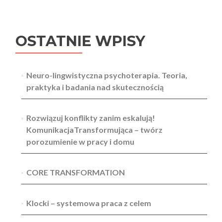
i
wpisów
team
lider
OSTATNIE WPISY
IT
Neuro-lingwistyczna psychoterapia. Teoria,
praktyka i badania nad skutecznością
Rozwiązuj konflikty zanim eskalują!
KomunikacjaTransformująca – twórz
porozumienie w pracy i domu
CORE TRANSFORMATION
Klocki – systemowa praca z celem