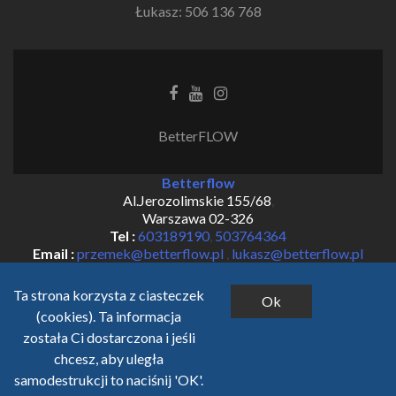
Łukasz: 506 136 768
Facebook
Youtube
Instagram
link
link
link
BetterFLOW
Betterflow
Al.Jerozolimskie 155/68
,
Warszawa
02-326
Tel :
603189190
,
503764364
Email :
przemek@betterflow.pl
,
lukasz@betterflow.pl
Ta strona korzysta z ciasteczek
Ok
(cookies). Ta informacja
została Ci dostarczona i jeśli
chcesz, aby uległa
samodestrukcji to naciśnij 'OK'.