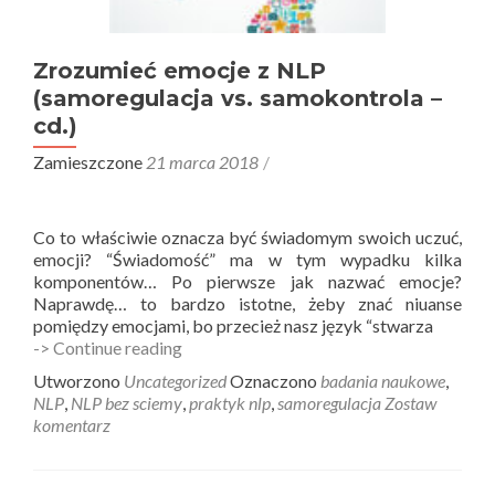
Zrozumieć emocje z NLP
(samoregulacja vs. samokontrola –
cd.)
Zamieszczone
21 marca 2018
Co to właściwie oznacza być świadomym swoich uczuć,
emocji? “Świadomość” ma w tym wypadku kilka
komponentów… Po pierwsze jak nazwać emocje?
Naprawdę… to bardzo istotne, żeby znać niuanse
pomiędzy emocjami, bo przecież nasz język “stwarza
Zrozumieć
-> Continue reading
emocje
Utworzono
Uncategorized
Oznaczono
badania naukowe
,
z
NLP
,
NLP bez sciemy
,
praktyk nlp
,
samoregulacja
Zostaw
NLP
komentarz
(samoregulacja
vs.
samokontrola