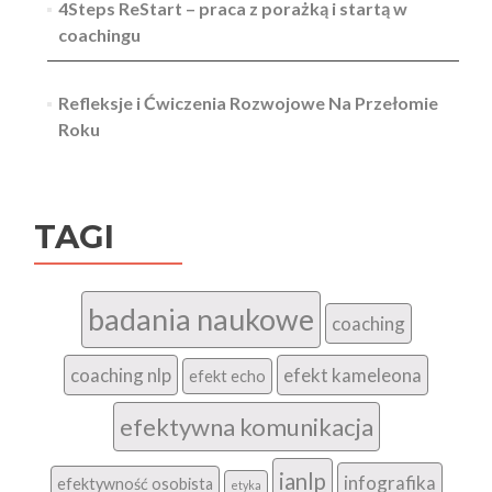
4Steps ReStart – praca z porażką i startą w
coachingu
Refleksje i Ćwiczenia Rozwojowe Na Przełomie
Roku
TAGI
badania naukowe
coaching
coaching nlp
efekt kameleona
efekt echo
efektywna komunikacja
ianlp
infografika
efektywność osobista
etyka