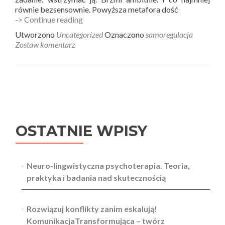
równie bezsensownie. Powyższa metafora dość
Samokontrola
-> Continue reading
a
Utworzono
Uncategorized
Oznaczono
samoregulacja
samoregulacja
Zostaw komentarz
–
perspektywa
neurolingwistyczna.
Nawigacja
wpisów
OSTATNIE WPISY
Neuro-lingwistyczna psychoterapia. Teoria,
praktyka i badania nad skutecznością
Rozwiązuj konflikty zanim eskalują!
KomunikacjaTransformująca – twórz