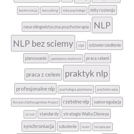
mity rozwoju
konferencja
konsulting
mity psychologii
NLP
neurolingwistyczna psychoterapia
NLP bez sciemy
odzwierciedlenie
nlpt
planowanie
praca celami
pozytywne myślenie
praktyk nlp
praca z celem
profesjonalne nlp
psychologia pozytywna
psychoterapia
rzetelne nlp
samoregulacja
Research&Recognition Project
standardy
strategia Walta Disneya
scrum
synchroniacja
szkolenie
team
terapia par