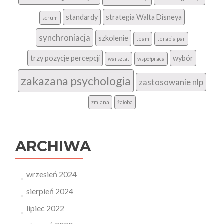
standardy
strategia Walta Disneya
scrum
synchroniacja
szkolenie
team
terapia par
trzy pozycje percepcji
wybór
warsztat
współpraca
zakazana psychologia
zastosowanie nlp
zmiana
żałoba
ARCHIWA
wrzesień 2024
sierpień 2024
lipiec 2022