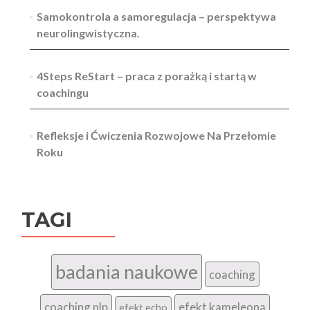
Samokontrola a samoregulacja – perspektywa
neurolingwistyczna.
4Steps ReStart – praca z porażką i startą w
coachingu
Refleksje i Ćwiczenia Rozwojowe Na Przełomie
Roku
TAGI
badania naukowe
coaching
coaching nlp
efekt kameleona
efekt echo