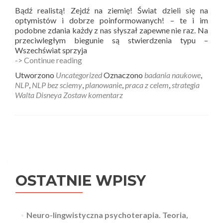
Bądź realistą! Zejdź na ziemię! Świat dzieli się na
optymistów i dobrze poinformowanych! – te i im
podobne zdania każdy z nas słyszał zapewne nie raz. Na
przeciwległym biegunie są stwierdzenia typu –
Wszechświat sprzyja
NLP
-> Continue reading
bez
Utworzono
Uncategorized
Oznaczono
badania naukowe
,
ściemy
NLP
,
NLP bez sciemy
,
planowanie
,
praca z celem
,
strategia
–
Walta Disneya
Zostaw komentarz
nie
bądź
taki
pozytywny,
Nawigacja
czyli
o
wpisów
pracy
z
OSTATNIE WPISY
celami
Neuro-lingwistyczna psychoterapia. Teoria,