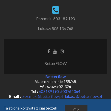
Przemek: 603 189 190
Łukasz: 506 136 768
Facebook
Youtube
Instagram
link
link
link
BetterFLOW
Betterflow
Al.Jerozolimskie 155/68
,
Warszawa
02-326
Tel :
603189190
,
503764364
Email :
przemek@betterflow.pl
,
lukasz@betterflow.pl
Ta strona korzysta z ciasteczek
Ok