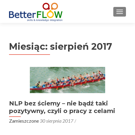
S
MENU
k
i
p
t
Miesiąc:
sierpień 2017
o
c
o
n
t
e
n
t
NLP bez ściemy – nie bądź taki
pozytywny, czyli o pracy z celami
Zamieszczone
30 sierpnia 2017