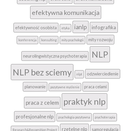
efektywna komunikacja
ianlp
infografika
efektywność osobista
etyka
mity rozwoju
konferencja
konsulting
mity psychologii
NLP
neurolingwistyczna psychoterapia
NLP bez sciemy
odzwierciedlenie
nlpt
planowanie
praca celami
pozytywne myślenie
praktyk nlp
praca z celem
profesjonalne nlp
psychologia pozytywna
psychoterapia
rzetelne nlp
samoregulacja
Research&Recognition Project