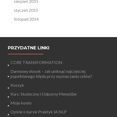
sierpień 2015
styczeń 2015
listopad 2014
PRZYDATNE LINKI
CORE TRANSFORMATION
Darmowy ebook – Jak uniknąć najczęściej
popełnianego błędu przy wyznaczaniu celów?
Koszyk
Kurs: Skuteczny i Odporny Menedżer
Moje konto
Opinie o kursie Praktyk IA NLP