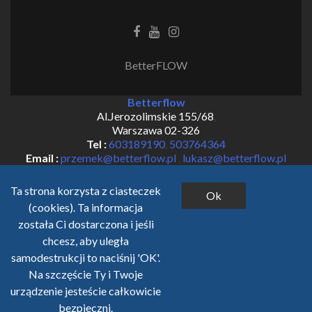
Facebook
Youtube
Instagram
link
link
link
BetterFLOW
Betterflow
Al.Jerozolimskie 155/68
,
Warszawa
02-326
Tel :
603189190
,
503764364
Email :
przemek@betterflow.pl
,
lukasz@betterflow.pl
Ta strona korzysta z ciasteczek
Ok
(cookies). Ta informacja
została Ci dostarczona i jeśli
chcesz, aby uległa
samodestrukcji to naciśnij 'OK'.
Na szczęście Ty i Twoje
urządzenie jesteście całkowicie
bezpieczni.