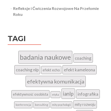
Refleksje i Ćwiczenia Rozwojowe Na Przełomie
Roku
TAGI
badania naukowe
coaching
coaching nlp
efekt kameleona
efekt echo
efektywna komunikacja
ianlp
infografika
efektywność osobista
etyka
mity rozwoju
konferencja
konsulting
mity psychologii