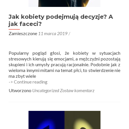
Jak kobiety podejmują decyzje? A
jak faceci?
Zamieszczone
11 marca 2019
Popularny pogląd głosi, że kobiety w sytuacjach
stresowych kierują się emocjami, a mężczyźni pozostają
skupieni i ich umysły pracują racjonalnie. Podobnie jak z
wieloma innymi mitami na temat płci, to stwierdzenie nie
ma zbyt wiele
Jak
-> Continue reading
kobiety
Utworzono
Uncategorized
Zostaw komentarz
podejmują
decyzje?
A
jak
faceci?