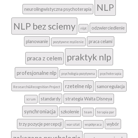
NLP
neurolingwistyczna psychoterapia
NLP bez sciemy
odzwierciedlenie
nlpt
planowanie
praca celami
pozytywne myślenie
praktyk nlp
praca z celem
profesjonalne nlp
psychologia pozytywna
psychoterapia
rzetelne nlp
samoregulacja
Research&Recognition Project
standardy
strategia Walta Disneya
scrum
synchroniacja
szkolenie
team
terapia par
trzy pozycje percepcji
wybór
warsztat
współpraca