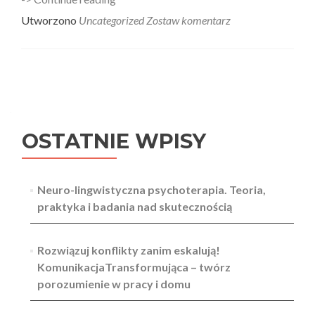
nie
Utworzono
Uncategorized
Zostaw komentarz
jest
terytorium
czy
jednak
Nawigacja
otoczeni
przez
wpisów
idiotów?
OSTATNIE WPISY
Neuro-lingwistyczna psychoterapia. Teoria,
praktyka i badania nad skutecznością
Rozwiązuj konflikty zanim eskalują!
KomunikacjaTransformująca – twórz
porozumienie w pracy i domu