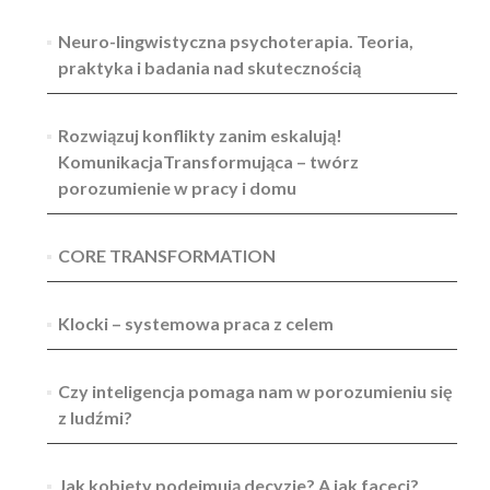
Neuro-lingwistyczna psychoterapia. Teoria,
praktyka i badania nad skutecznością
Rozwiązuj konflikty zanim eskalują!
KomunikacjaTransformująca – twórz
porozumienie w pracy i domu
CORE TRANSFORMATION
Klocki – systemowa praca z celem
Czy inteligencja pomaga nam w porozumieniu się
z ludźmi?
Jak kobiety podejmują decyzje? A jak faceci?