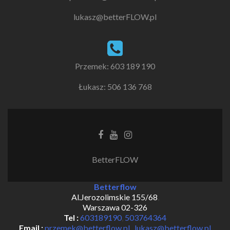
lukasz@betterFLOW.pl
Przemek: 603 189 190
Łukasz: 506 136 768
Facebook
Youtube
Instagram
link
link
link
BetterFLOW
Betterflow
Al.Jerozolimskie 155/68
,
Warszawa
02-326
Tel :
603189190
,
503764364
Email :
przemek@betterflow.pl
,
lukasz@betterflow.pl