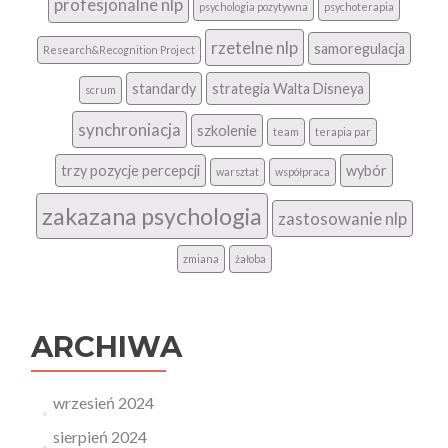
profesjonalne nlp
psychologia pozytywna
psychoterapia
rzetelne nlp
samoregulacja
Research&Recognition Project
standardy
strategia Walta Disneya
scrum
synchroniacja
szkolenie
team
terapia par
trzy pozycje percepcji
wybór
warsztat
współpraca
zakazana psychologia
zastosowanie nlp
zmiana
żałoba
ARCHIWA
wrzesień 2024
sierpień 2024