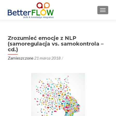
S
MENU
k
i
p
t
Zrozumieć emocje z NLP
o
(samoregulacja vs. samokontrola –
c
cd.)
o
n
Zamieszczone
21 marca 2018
t
e
n
t