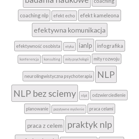
coaching
coaching nlp
efekt kameleona
efekt echo
efektywna komunikacja
ianlp
infografika
efektywność osobista
etyka
mity rozwoju
konferencja
konsulting
mity psychologii
NLP
neurolingwistyczna psychoterapia
NLP bez sciemy
odzwierciedlenie
nlpt
planowanie
praca celami
pozytywne myślenie
praktyk nlp
praca z celem