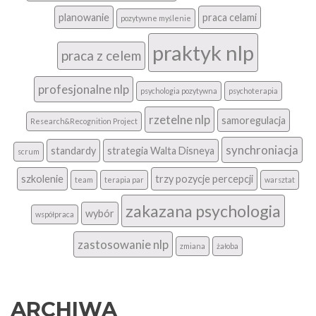
planowanie
praca celami
pozytywne myślenie
praktyk nlp
praca z celem
profesjonalne nlp
psychologia pozytywna
psychoterapia
rzetelne nlp
samoregulacja
Research&Recognition Project
synchroniacja
standardy
strategia Walta Disneya
scrum
szkolenie
trzy pozycje percepcji
team
terapia par
warsztat
zakazana psychologia
wybór
współpraca
zastosowanie nlp
zmiana
żałoba
ARCHIWA