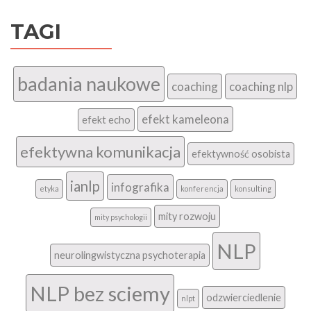
TAGI
badania naukowe
coaching
coaching nlp
efekt kameleona
efekt echo
efektywna komunikacja
efektywność osobista
ianlp
infografika
etyka
konferencja
konsulting
mity rozwoju
mity psychologii
NLP
neurolingwistyczna psychoterapia
NLP bez sciemy
odzwierciedlenie
nlpt