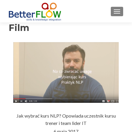
S
MENU
k
i
Film
p
t
o
c
o
n
t
e
n
t
Jak wybrać kurs NLP? Opowiada uczestnik kursu
trener i team lider IT
6 maja 2017