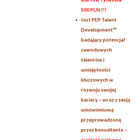
500 PLN !!!
test PEP Talent
Development™
badający potencjał
zawodowych
talentów i
umiejętności
kluczowych w
rozwoju swojej
kariery – wraz z sesją
omówieniową
przeprowadzoną
przez konsultanta
–
wartość rynkowa