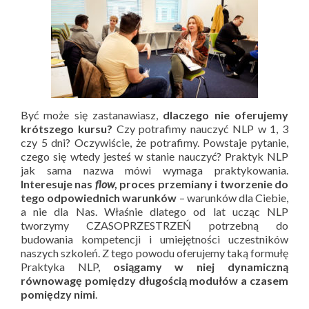
Być może się zastanawiasz,
dlaczego nie oferujemy
krótszego kursu?
Czy potrafimy nauczyć NLP w 1, 3
czy 5 dni? Oczywiście, że potrafimy. Powstaje pytanie,
czego się wtedy jesteś w stanie nauczyć? Praktyk NLP
jak sama nazwa mówi wymaga praktykowania.
I
nteresuje nas
flow
, proces przemiany i tworzenie do
tego odpowiednich warunków
– warunków dla Ciebie,
a nie dla Nas.
Właśnie dlatego od lat ucząc NLP
tworzymy CZASOPRZESTRZEŃ potrzebną do
budowania kompetencji i umiejętności uczestników
naszych szkoleń.
Z tego powodu oferujemy taką formułę
Praktyka NLP,
osiągamy w niej dynamiczną
równowagę pomiędzy długością modułów a czasem
pomiędzy nimi
.