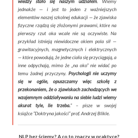
wiedzy stało się naszym udziałem
. Wiemy
jednakże — i jest to jeden z ważniejszych
elementów naszej szkolnej edukacji — że zjawiska
fizyczne rządzą się złożonymi prawami, które na
pierwszy rzut oka wcale nie są oczywiste. Na
przykład istnieją niewidoczne okiem pola sił —
grawitacyjnych, magnetycznych i elektrycznych
— które powodują, że jedne ciała się przyciągają, a
inne odpychają, mimo że „na oko” nie widać po
temu żadnej przyczyny.
Psychologii nie uczymy
się w ogóle, opuszczamy więc szkołę z
przekonaniem, że o zjawiskach zachodzących we
wzajemnym oddziaływaniu na siebie ludzi wiemy
akurat tyle, ile trzeba.
” – pisze w swojej
książce “Doktryna jakości” prof. Andrzej Blikle.
NLP bez ściemy? A co to znaczy w praktyce?