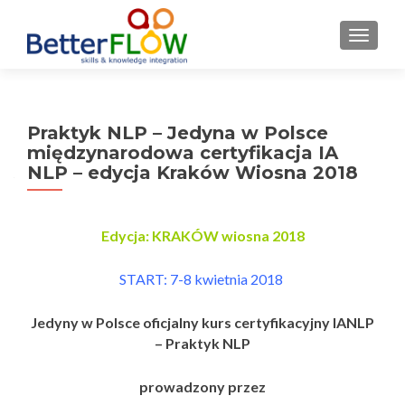
S
MENU
k
i
p
t
Praktyk NLP – Jedyna w Polsce
o
międzynarodowa certyfikacja IA
c
NLP – edycja Kraków Wiosna 2018
o
n
t
Edycja: KRAKÓW wiosna 2018
e
n
START: 7-8 kwietnia 2018
t
Jedyny w Polsce oficjalny kurs certyfikacyjny IANLP
– Praktyk NLP
prowadzony przez