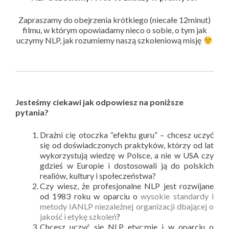
Zapraszamy do obejrzenia krótkiego (niecałe 12minut)
filmu, w którym opowiadamy nieco o sobie, o tym jak
uczymy NLP, jak rozumiemy naszą szkoleniową misję
Jesteśmy ciekawi jak odpowiesz na poniższe
pytania?
Drażni cię otoczka “efektu guru” – chcesz uczyć
się od doświadczonych praktyków, którzy od lat
wykorzystują wiedzę w Polsce, a nie w USA czy
gdzieś w Europie i dostosowali ją do polskich
realiów, kultury i społeczeństwa?
Czy wiesz, że profesjonalne NLP jest rozwijane
od 1983 roku w oparciu o
wysokie standardy i
metody IANLP niezależnej organizacji dbającej o
jakość i etykę szkoleń
?
Chcesz uczyć się NLP etycznie i w oparciu o