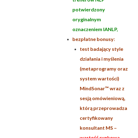
potwierdzony
oryginalnym
oznaczeniem IANLP,
bezpłatne bonusy:
test badający style
działania i myślenia
(metaprogramy oraz
system wartości)
MindSonar™ wraz z
sesją omówieniową,
którą przeprowadza
certyfikowany
konsultant MS –
wartość rynkowa