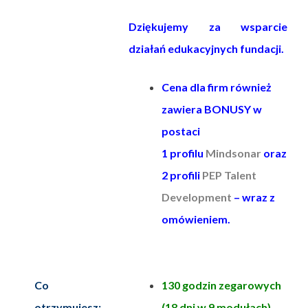
Dziękujemy za wsparcie
działań edukacyjnych fundacji.
Cena dla firm również
zawiera BONUSY w
postaci
1 profilu
Mindsonar
oraz
2 profili
PEP Talent
Development
– wraz z
omówieniem.
Co
130 godzin zegarowych
otrzymujesz:
(18 dni w 9 modułach)