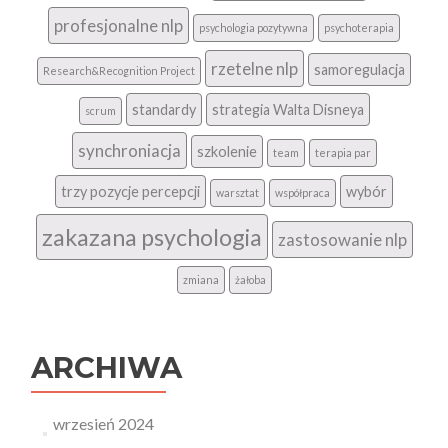
profesjonalne nlp
psychologia pozytywna
psychoterapia
rzetelne nlp
samoregulacja
Research&Recognition Project
standardy
strategia Walta Disneya
scrum
synchroniacja
szkolenie
team
terapia par
trzy pozycje percepcji
wybór
warsztat
współpraca
zakazana psychologia
zastosowanie nlp
zmiana
żałoba
ARCHIWA
wrzesień 2024