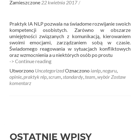
Zamieszczone
22 kwietnia 2017
Praktyk IA NLP pozwala na świadome rozwijanie swoich
kompetencji osobistych. Zarówno w obszarze
umiejętności związanych z komunikacją, kierowaniem
swoimi emocjami, zarządzaniem sobą w czasie.
Świadomego reagowania w sytuacjach konfliktowych
oraz wzmocnienia a u niektórych osób po prostu
Praktyk
-> Continue reading
NLP
Utworzono
Uncategorized
Oznaczono
ianlp
,
noguru
,
opinie
opinie
,
praktyk nlp
,
scrum
,
standardy
,
team
,
wybór
Zostaw
uczestników
komentarz
Nawigacja
wpisów
OSTATNIE WPISY