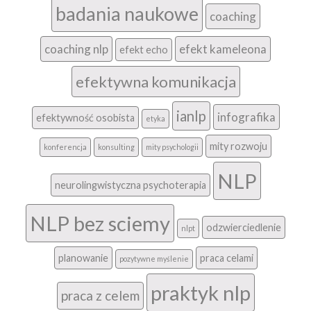
badania naukowe
coaching
coaching nlp
efekt kameleona
efekt echo
efektywna komunikacja
ianlp
infografika
efektywność osobista
etyka
mity rozwoju
konferencja
konsulting
mity psychologii
NLP
neurolingwistyczna psychoterapia
NLP bez sciemy
odzwierciedlenie
nlpt
planowanie
praca celami
pozytywne myślenie
praktyk nlp
praca z celem