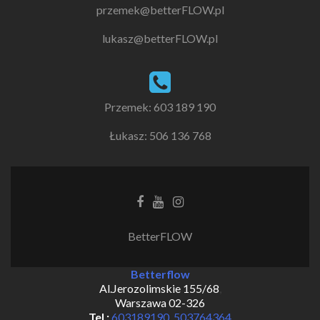
przemek@betterFLOW.pl
lukasz@betterFLOW.pl
Przemek: 603 189 190
Łukasz: 506 136 768
Facebook
Youtube
Instagram
link
link
link
BetterFLOW
Betterflow
Al.Jerozolimskie 155/68
,
Warszawa
02-326
Tel :
603189190
,
503764364