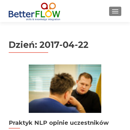
S
MENU
k
i
p
t
Dzień:
2017-04-22
o
c
o
n
t
e
n
t
Praktyk NLP opinie uczestników