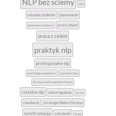
NLP bez sciemy
nlpt
odzwierciedlenie
planowanie
praca celami
pozytywne myślenie
praca z celem
praktyk nlp
profesjonalne nlp
psychologia pozytywna
psychoterapia
Research&Recognition Project
rzetelne nlp
samoregulacja
scrum
standardy
strategia Walta Disneya
synchroniacja
szkolenie
team