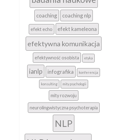
coaching
coaching nlp
efekt kameleona
efekt echo
efektywna komunikacja
efektywność osobista
etyka
ianlp
infografika
konferencja
konsulting
mity psychologii
mity rozwoju
neurolingwistyczna psychoterapia
NLP