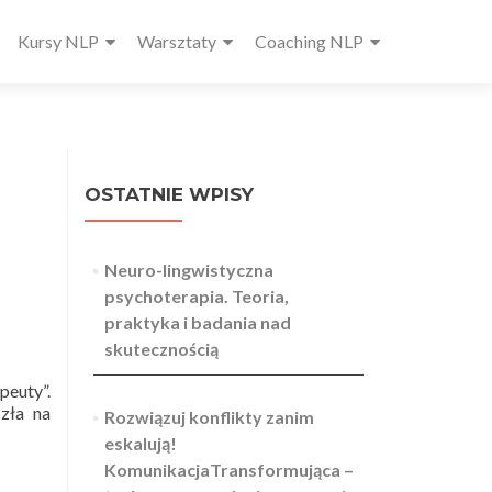
ne
Kursy NLP
Warsztaty
Coaching NLP
u
OSTATNIE WPISY
i
Neuro-lingwistyczna
psychoterapia. Teoria,
praktyka i badania nad
skutecznością
euty”.
szła na
Rozwiązuj konflikty zanim
eskalują!
KomunikacjaTransformująca –