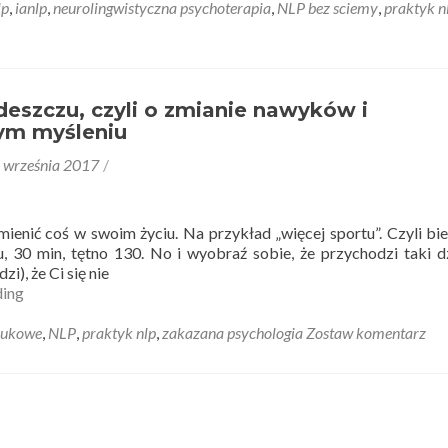
lp
,
ianlp
,
neurolingwistyczna psychoterapia
,
NLP bez sciemy
,
praktyk n
deszczu, czyli o zmianie nawyków i
ym myśleniu
 września 2017
ienić coś w swoim życiu. Na przykład „więcej sportu”. Czyli bi
, 30 min, tętno 130. No i wyobraź sobie, że przychodzi taki d
i), że Ci się nie
Biegać
ding
w
deszczu,
aukowe
,
NLP
,
praktyk nlp
,
zakazana psychologia
Zostaw komentarz
czyli
o
zmianie
nawyków
i