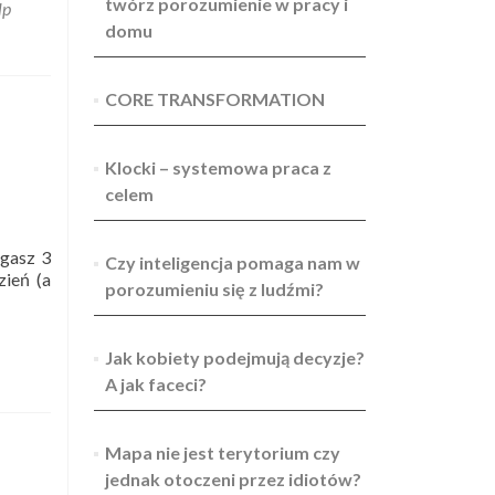
twórz porozumienie w pracy i
lp
domu
CORE TRANSFORMATION
Klocki – systemowa praca z
celem
egasz 3
Czy inteligencja pomaga nam w
zień (a
porozumieniu się z ludźmi?
Jak kobiety podejmują decyzje?
A jak faceci?
Mapa nie jest terytorium czy
jednak otoczeni przez idiotów?