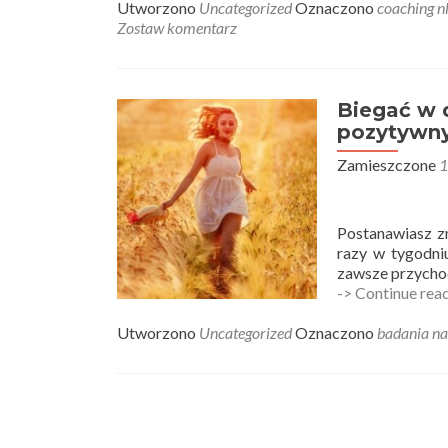
jak
Utworzono
Uncategorized
Oznaczono
coaching n
widzisz
Zostaw komentarz
–
NLP
bez
ściemy
Biegać w 
–
pozytywn
emocje
Zamieszczone
1
i
percepcja
Postanawiasz zm
razy w tygodniu
zawsze przychodz
-> Continue rea
Utworzono
Uncategorized
Oznaczono
badania n
Nawigacja