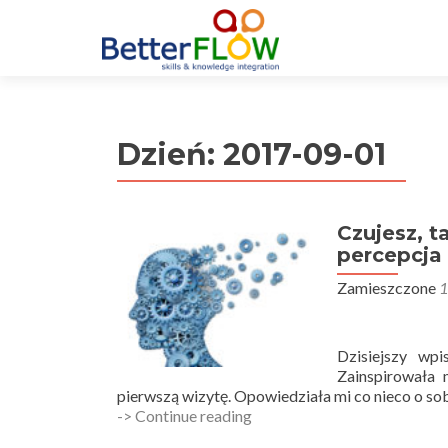
S
k
i
p
t
Dzień:
2017-09-01
o
c
o
n
Czujesz, t
t
percepcja
e
Zamieszczone
1
n
t
Dzisiejszy wp
Zainspirowała 
pierwszą wizytę. Opowiedziała mi co nieco o sobi
Czujesz,
-> Continue reading
tak,