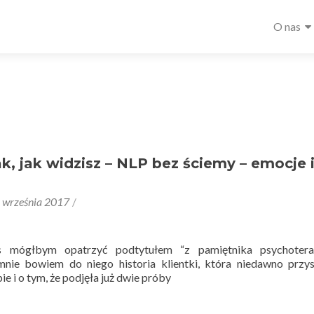
Głów
O nas
men
ak, jak widzisz – NLP bez ściemy – emocje 
 września 2017
is mógłbym opatrzyć podtytułem “z pamiętnika psychoterap
mnie bowiem do niego historia klientki, która niedawno przy
e i o tym, że podjęła już dwie próby