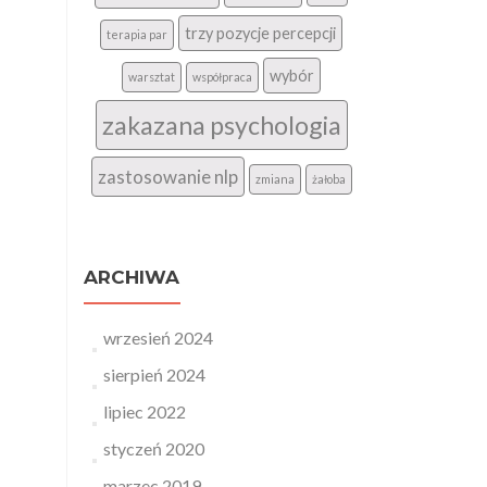
trzy pozycje percepcji
terapia par
wybór
warsztat
współpraca
zakazana psychologia
zastosowanie nlp
zmiana
żałoba
ARCHIWA
wrzesień 2024
sierpień 2024
lipiec 2022
styczeń 2020
marzec 2019