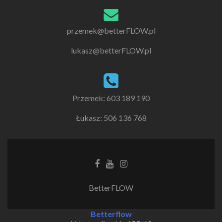
przemek@betterFLOW.pl
lukasz@betterFLOW.pl
Przemek: 603 189 190
Łukasz: 506 136 768
Facebook
Youtube
Instagram
link
link
link
BetterFLOW
Betterflow