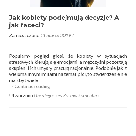
Jak kobiety podejmują decyzje? A
jak faceci?
Zamieszczone
11 marca 2019
Popularny pogląd głosi, że kobiety w sytuacjach
stresowych kierują się emocjami, a mężczyźni pozostają
skupieni i ich umysły pracują racjonalnie. Podobnie jak z
wieloma innymi mitami na temat płci, to stwierdzenie nie
ma zbyt wiele
Jak
-> Continue reading
kobiety
Utworzono
Uncategorized
Zostaw komentarz
podejmują
decyzje?
A
jak
Nawigacja
faceci?
wpisów