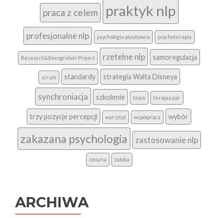
praktyk nlp
praca z celem
profesjonalne nlp
psychologia pozytywna
psychoterapia
rzetelne nlp
samoregulacja
Research&Recognition Project
standardy
strategia Walta Disneya
scrum
synchroniacja
szkolenie
team
terapia par
trzy pozycje percepcji
wybór
warsztat
współpraca
zakazana psychologia
zastosowanie nlp
zmiana
żałoba
ARCHIWA