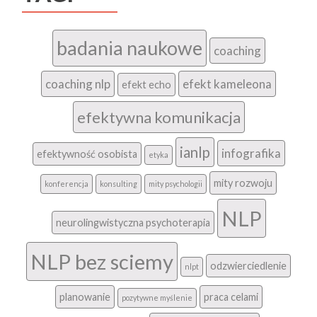
badania naukowe
coaching
coaching nlp
efekt kameleona
efekt echo
efektywna komunikacja
ianlp
infografika
efektywność osobista
etyka
mity rozwoju
konferencja
konsulting
mity psychologii
NLP
neurolingwistyczna psychoterapia
NLP bez sciemy
odzwierciedlenie
nlpt
planowanie
praca celami
pozytywne myślenie