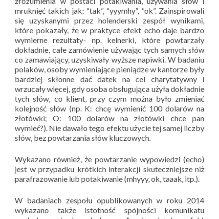
zrozumienia w postaci potakiwania, używania słów i
mruknięć takich jak: “tak”, “yyymhy”, “ok”. Zainspirowali
się uzyskanymi przez holenderski zespół wynikami,
które pokazały, że w praktyce efekt echo daje bardzo
wymierne rezultaty- np. kelnerki, które powtarzały
dokładnie, całe zamówienie używając tych samych słów
co zamawiający, uzyskiwały wyższe napiwki. W badaniu
polaków, osoby wymieniające pieniądze w kantorze były
bardziej skłonne dać datek na cel charytatywny i
wrzucały więcej, gdy osoba obsługująca użyła dokładnie
tych słów, co klient, przy czym można było zmieniać
kolejność słów (np. K: chcę wymienić 100 dolarów na
złotówki; O: 100 dolarów na złotówki chce pan
wymieć?). Nie dawało tego efektu użycie tej samej liczby
słów, bez powtarzania słów kluczowych.
Wykazano również, że powtarzanie wypowiedzi (echo)
jest w przypadku krótkich interakcji skuteczniejsze niż
parafrazowanie lub potakiwanie (mhyyy, ok, taaak, itp.).
W badaniach zespołu opublikowanych w roku 2014
wykazano także istotność spójności komunikatu