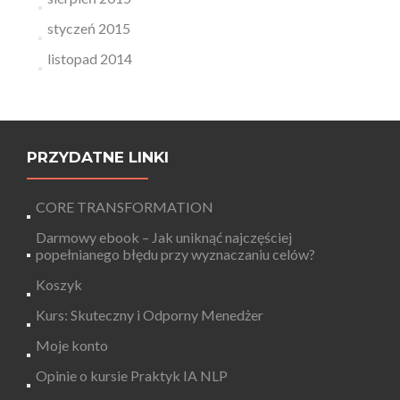
styczeń 2015
listopad 2014
PRZYDATNE LINKI
CORE TRANSFORMATION
Darmowy ebook – Jak uniknąć najczęściej
popełnianego błędu przy wyznaczaniu celów?
Koszyk
Kurs: Skuteczny i Odporny Menedżer
Moje konto
Opinie o kursie Praktyk IA NLP