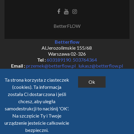
Facebook
Youtube
Instagram
link
link
link
BetterFLOW
Betterflow
Al.Jerozolimskie 155/68
,
Warszawa
02-326
Tel :
603189190
,
503764364
Email :
przemek@betterflow.pl
,
lukasz@betterflow.pl
Ta strona korzysta z ciasteczek
Ok
(cookies). Ta informacja
została Ci dostarczona i jeśli
chcesz, aby uległa
samodestrukcji to naciśnij 'OK'.
Na szczęście Ty i Twoje
urządzenie jesteście całkowicie
bezpieczni.