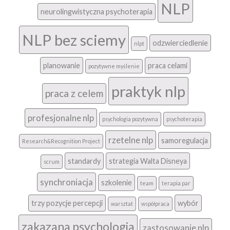
NLP
neurolingwistyczna psychoterapia
NLP bez sciemy
odzwierciedlenie
nlpt
planowanie
praca celami
pozytywne myślenie
praktyk nlp
praca z celem
profesjonalne nlp
psychologia pozytywna
psychoterapia
rzetelne nlp
samoregulacja
Research&Recognition Project
standardy
strategia Walta Disneya
scrum
synchroniacja
szkolenie
team
terapia par
trzy pozycje percepcji
wybór
warsztat
współpraca
zakazana psychologia
zastosowanie nlp