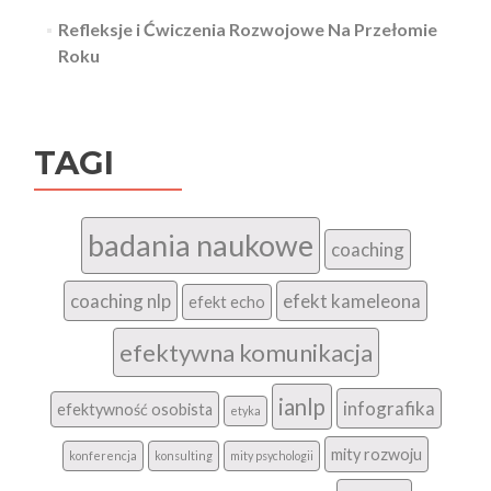
Refleksje i Ćwiczenia Rozwojowe Na Przełomie
Roku
TAGI
badania naukowe
coaching
coaching nlp
efekt kameleona
efekt echo
efektywna komunikacja
ianlp
infografika
efektywność osobista
etyka
mity rozwoju
konferencja
konsulting
mity psychologii