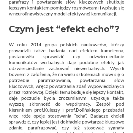
parafrazy i powtarzanie słów kluczowych skutkuje
lepszym kontaktem pomiędzy rozmówcami i wpisuje się
w neurolingwistyczny model efektywnej komunikacji.
Czym jest “efekt echo”?
W roku 2014 grupa polskich naukowców, którzy
prowadzili także badania nad efektem kameleona,
postanowiła sprawdzić czy odzwierciedlanie
komunikatów werbalnych daje podobne efekty jak
odzwierciedlanie zachowań niewerbalnych. Wyszli
bowiem z założenia, że na wielu szkoleniach mówi się o
potrzebie parafrazowania, powtarzania słów
kluczowych, wręcz powtarzania zdań wypowiedzianych
przez rozmówcę. Dzięki temu buduje się lepszy kontakt,
daje poczucie bycia zrozumianym, uzyskuje także
wyższą skłonność do współpracy. Zespół pod
kierunkiem prof.Kuleszy i prof.Dolińskiego przebadał
więc róże opcje stosowania “echa”. Badacze chcieli
sprawdzić, czy lepiej jest dokładnie powtarzać kluczowe
zdanie, parafrazować, czy też stosować sygnały