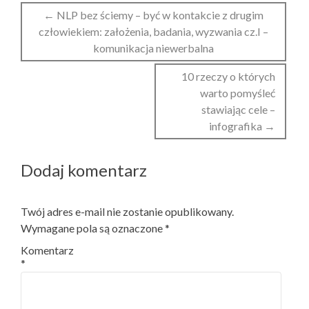
Nawigacja
←
NLP bez ściemy – być w kontakcie z drugim
wpisów
człowiekiem: założenia, badania, wyzwania cz.I –
komunikacja niewerbalna
10 rzeczy o których
warto pomyśleć
stawiając cele –
infografika
→
Dodaj komentarz
Twój adres e-mail nie zostanie opublikowany.
Wymagane pola są oznaczone
*
Komentarz
*