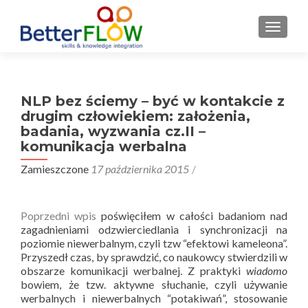
S
MENU
k
i
p
t
NLP bez ściemy – być w kontakcie z
o
drugim człowiekiem: założenia,
c
badania, wyzwania cz.II –
o
komunikacja werbalna
n
t
Zamieszczone
17 października 2015
e
n
Poprzedni wpis
poświęciłem w całości badaniom nad
t
zagadnieniami odzwierciedlania i synchronizacji na
poziomie niewerbalnym, czyli tzw “efektowi kameleona”.
Przyszedł czas, by sprawdzić, co naukowcy stwierdzili w
obszarze komunikacji werbalnej. Z praktyki
wiadomo
bowiem, że tzw. aktywne słuchanie, czyli używanie
werbalnych i niewerbalnych “potakiwań”, stosowanie