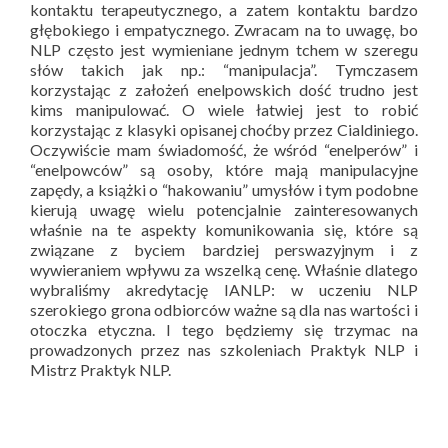
kontaktu terapeutycznego, a zatem kontaktu bardzo
głębokiego i empatycznego. Zwracam na to uwagę, bo
NLP często jest wymieniane jednym tchem w szeregu
słów takich jak np.: “manipulacja”. Tymczasem
korzystając z założeń enelpowskich dość trudno jest
kims manipulować. O wiele łatwiej jest to robić
korzystając z klasyki opisanej choćby przez Cialdiniego.
Oczywiście mam świadomość, że wśród “enelperów” i
“enelpowców” są osoby, które mają manipulacyjne
zapędy, a książki o “hakowaniu” umysłów i tym podobne
kierują uwagę wielu potencjalnie zainteresowanych
właśnie na te aspekty komunikowania się, które są
związane z byciem bardziej perswazyjnym i z
wywieraniem wpływu za wszelką cenę. Właśnie dlatego
wybraliśmy akredytację IANLP: w uczeniu NLP
szerokiego grona odbiorców ważne są dla nas wartości i
otoczka etyczna. I tego będziemy się trzymac na
prowadzonych przez nas szkoleniach Praktyk NLP i
Mistrz Praktyk NLP.