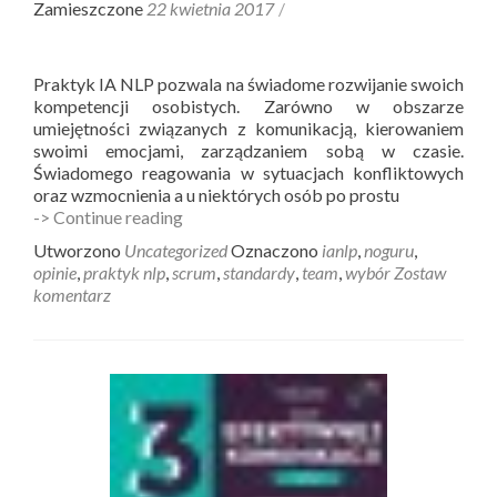
Zamieszczone
22 kwietnia 2017
Praktyk IA NLP pozwala na świadome rozwijanie swoich
kompetencji osobistych. Zarówno w obszarze
umiejętności związanych z komunikacją, kierowaniem
swoimi emocjami, zarządzaniem sobą w czasie.
Świadomego reagowania w sytuacjach konfliktowych
oraz wzmocnienia a u niektórych osób po prostu
Praktyk
-> Continue reading
NLP
Utworzono
Uncategorized
Oznaczono
ianlp
,
noguru
,
opinie
opinie
,
praktyk nlp
,
scrum
,
standardy
,
team
,
wybór
Zostaw
uczestników
komentarz