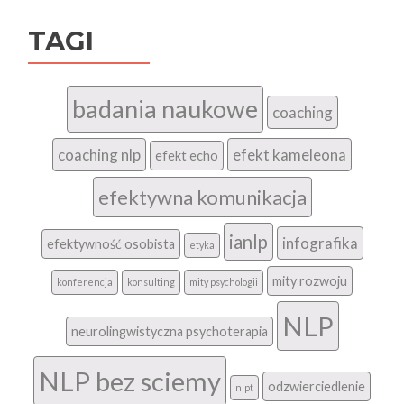
TAGI
badania naukowe
coaching
coaching nlp
efekt kameleona
efekt echo
efektywna komunikacja
ianlp
infografika
efektywność osobista
etyka
mity rozwoju
konferencja
konsulting
mity psychologii
NLP
neurolingwistyczna psychoterapia
NLP bez sciemy
odzwierciedlenie
nlpt