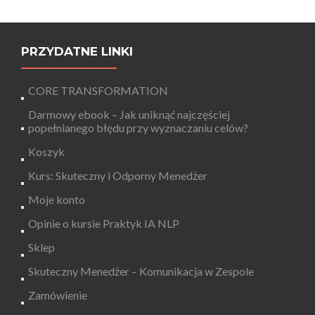
PRZYDATNE LINKI
CORE TRANSFORMATION
Darmowy ebook – Jak uniknąć najczęściej
popełnianego błędu przy wyznaczaniu celów?
Koszyk
Kurs: Skuteczny i Odporny Menedżer
Moje konto
Opinie o kursie Praktyk IA NLP
Sklep
Skuteczny Menedżer – Komunikacja w Zespole
Zamówienie