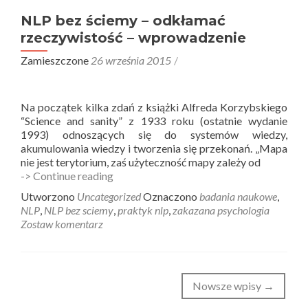
NLP bez ściemy – odkłamać
rzeczywistość – wprowadzenie
Zamieszczone
26 września 2015
Na początek kilka zdań z książki Alfreda Korzybskiego
“Science and sanity” z 1933 roku (ostatnie wydanie
1993) odnoszących się do systemów wiedzy,
akumulowania wiedzy i tworzenia się przekonań. „Mapa
nie jest terytorium, zaś użyteczność mapy zależy od
NLP
-> Continue reading
bez
Utworzono
Uncategorized
Oznaczono
badania naukowe
,
ściemy
NLP
,
NLP bez sciemy
,
praktyk nlp
,
zakazana psychologia
–
Zostaw komentarz
odkłamać
rzeczywistość
–
wprowadzenie
Nawigacja
Nowsze wpisy
→