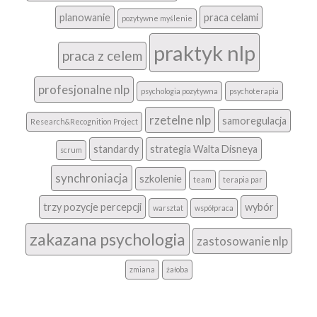
planowanie
praca celami
pozytywne myślenie
praktyk nlp
praca z celem
profesjonalne nlp
psychologia pozytywna
psychoterapia
rzetelne nlp
samoregulacja
Research&Recognition Project
standardy
strategia Walta Disneya
scrum
synchroniacja
szkolenie
team
terapia par
trzy pozycje percepcji
wybór
warsztat
współpraca
zakazana psychologia
zastosowanie nlp
zmiana
żałoba