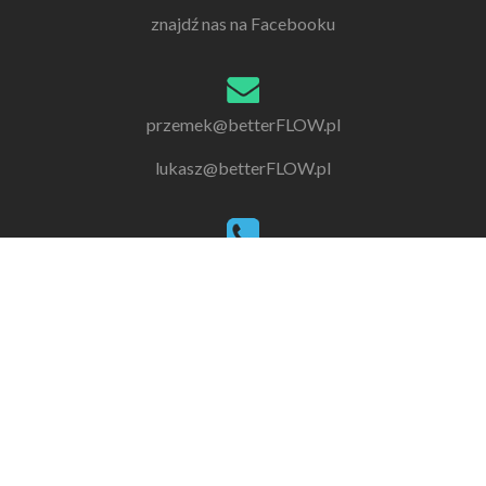
znajdź nas na Facebooku
przemek@betterFLOW.pl
lukasz@betterFLOW.pl
Przemek: 603 189 190
Łukasz: 506 136 768
Facebook
Youtube
Instagram
link
link
link
BetterFLOW